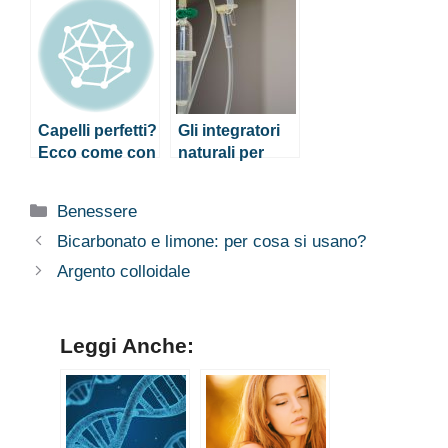
alimentazione
corretta
Capelli perfetti?
Gli integratori
Ecco come con
naturali per
una
unghie e capelli
alimentazione
fragili
Categorie
Benessere
corretta
Bicarbonato e limone: per cosa si usano?
Argento colloidale
Leggi Anche: