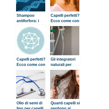
Shampoo
Capelli perfetti?
antiforfora: i
Ecco come con
rimedi fai da te
una
alimentazione
corretta
Capelli perfetti?
Gli integratori
Ecco come con
naturali per
una
unghie e capelli
alimentazione
fragili
corretta
Olio di semi di
Quanti capelli si
lino per capelli,
perdono al