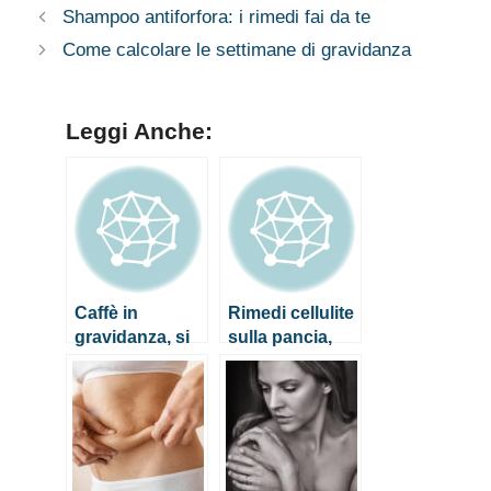
protezione
Shampoo antiforfora: i rimedi fai da te
individuale
Come calcolare le settimane di gravidanza
Leggi Anche:
Caffè in
Rimedi cellulite
gravidanza, si
sulla pancia,
può o non si
quali sono i più
può?
efficaci?