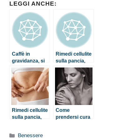
LEGGI ANCHE:
Caffè in
Rimedi cellulite
gravidanza, si
sulla pancia,
può o non si
quali sono i più
può?
efficaci?
Rimedi cellulite
Come
sulla pancia,
prendersi cura
quali sono i più
della pelle se si
efficaci?
indossano
Categorie
Benessere
dispositivi di