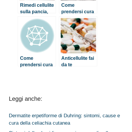
Rimedi cellulite
Come
sulla pancia,
prendersi cura
quali sono i più
della pelle se si
efficaci?
indossano
dispositivi di
protezione
individuale
Come
Anticellulite fai
prendersi cura
da te
della pelle se si
indossano
dispositivi di
protezione
individuale
Leggi anche:
Dermatite erpetiforme di Duhring: sintomi, cause e
cura della celiachia cutanea