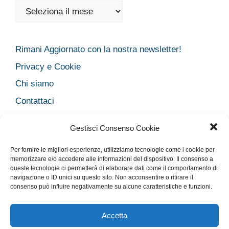
Archivi
Rimani Aggiornato con la nostra newsletter!
Privacy e Cookie
Chi siamo
Contattaci
Legal
Gestisci Consenso Cookie
Dichiarazione sulla Privacy
Per fornire le migliori esperienze, utilizziamo tecnologie come i cookie per
Cookie Policy
memorizzare e/o accedere alle informazioni del dispositivo. Il consenso a
Disclaimer medico
queste tecnologie ci permetterà di elaborare dati come il comportamento di
navigazione o ID unici su questo sito. Non acconsentire o ritirare il
Disconoscimento
consenso può influire negativamente su alcune caratteristiche e funzioni.
Imprint
Accetta