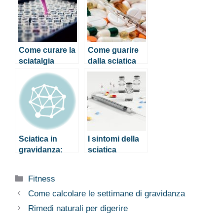
Come curare la
Come guarire
sciatalgia
dalla sciatica
Sciatica in
I sintomi della
gravidanza:
sciatica
come alleviare
il dolore
Categorie
Fitness
Come calcolare le settimane di gravidanza
Rimedi naturali per digerire