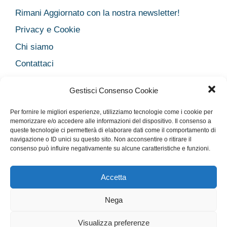
Rimani Aggiornato con la nostra newsletter!
Privacy e Cookie
Chi siamo
Contattaci
Legal
Gestisci Consenso Cookie
Dichiarazione sulla Privacy
Per fornire le migliori esperienze, utilizziamo tecnologie come i cookie per
Cookie Policy
memorizzare e/o accedere alle informazioni del dispositivo. Il consenso a
queste tecnologie ci permetterà di elaborare dati come il comportamento di
Disclaimer medico
navigazione o ID unici su questo sito. Non acconsentire o ritirare il
Disconoscimento
consenso può influire negativamente su alcune caratteristiche e funzioni.
Imprint
Accetta
Nega
Rimani Aggiornato con la nostra newsletter!
Privacy e Cookie
Chi siamo
Contattaci
Legal
Visualizza preferenze