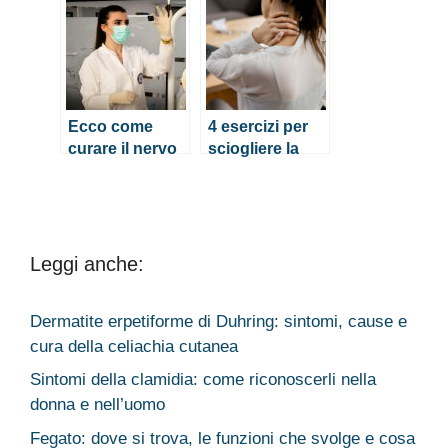
il dolore
Ecco come
4 esercizi per
curare il nervo
sciogliere la
sciatico
tensione
infiammato in
cervicale
modo naturale
Leggi anche:
Dermatite erpetiforme di Duhring: sintomi, cause e
cura della celiachia cutanea
Sintomi della clamidia: come riconoscerli nella
donna e nell’uomo
Fegato: dove si trova, le funzioni che svolge e cosa