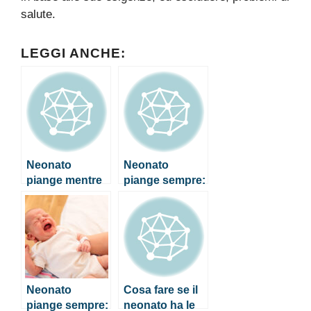
salute.
LEGGI ANCHE:
Neonato
Neonato
piange mentre
piange sempre:
mangia, cosa
come fare per
fare?
calmarlo
Neonato
Cosa fare se il
piange sempre:
neonato ha le