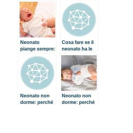
mangia, cosa
come fare per
fare?
calmarlo
Neonato
Cosa fare se il
piange sempre:
neonato ha le
come fare per
mani fredde
calmarlo
Neonato non
Neonato non
dorme: perché
dorme: perché
succede e cosa
succede e cosa
fare
fare