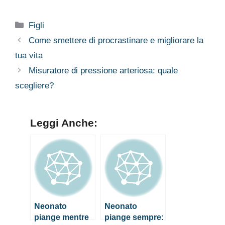
come fare per
mani fredde
calmarlo
Categorie
Figli
Come smettere di procrastinare e migliorare la
tua vita
Misuratore di pressione arteriosa: quale
scegliere?
Leggi Anche:
Neonato
Neonato
piange mentre
piange sempre: