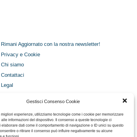
Rimani Aggiornato con la nostra newsletter!
Privacy e Cookie
Chi siamo
Contattaci
Legal
Dichiarazione sulla Privacy
Gestisci Consenso Cookie
Cookie Policy
le migliori esperienze, utilizziamo tecnologie come i cookie per memorizzare
Disclaimer medico
alle informazioni del dispositivo. Il consenso a queste tecnologie ci
i elaborare dati come il comportamento di navigazione o ID unici su questo
Disconoscimento
onsentire o ritirare il consenso può influire negativamente su alcune
Imprint
e e funzioni.