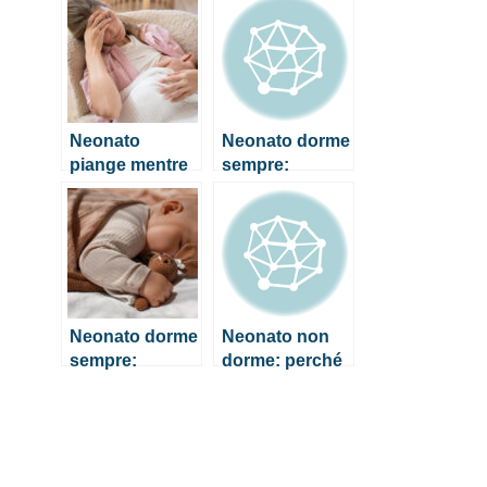
calmarlo
fare?
Neonato
Neonato dorme
piange mentre
sempre:
mangia, cosa
quando
fare?
preoccuparsi?
Neonato dorme
Neonato non
sempre:
dorme: perché
quando
succede e cosa
preoccuparsi?
fare