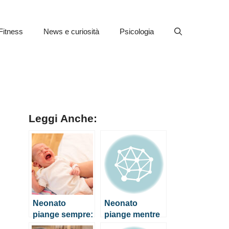
Fitness
News e curiosità
Psicologia
Leggi Anche:
Neonato
Neonato
piange sempre:
piange mentre
come fare per
mangia, cosa