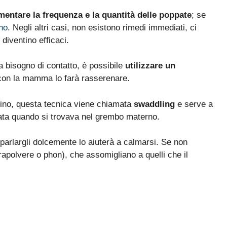
mentare la frequenza e la quantità delle poppate
; se
no
. Negli altri casi, non esistono rimedi immediati, ci
 diventino efficaci.
 bisogno di contatto, è possibile
utilizzare un
o con la mamma lo farà rasserenare.
olino, questa tecnica viene chiamata
swaddling
e serve a
vata quando si trovava nel grembo materno.
e parlargli dolcemente lo aiuterà a calmarsi. Se non
apolvere o phon), che assomigliano a quelli che il