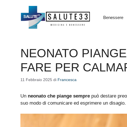
Vai
al
contenuto
Benessere
NEONATO PIANGE
FARE PER CALMA
11 Febbraio 2025
di
Francesca
Un
neonato che piange sempre
può destare preoc
suo modo di comunicare ed esprimere un disagio.