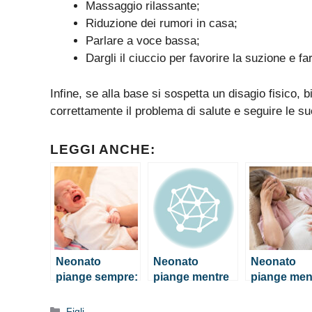
Massaggio rilassante;
Riduzione dei rumori in casa;
Parlare a voce bassa;
Dargli il ciuccio per favorire la suzione e far
Infine, se alla base si sospetta un disagio fisico, 
correttamente il problema di salute e seguire le su
LEGGI ANCHE:
Neonato
Neonato
Neonato
piange sempre:
piange mentre
piange men
come fare per
mangia, cosa
mangia, co
calmarlo
fare?
fare?
Categorie
Figli