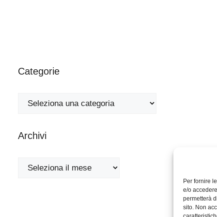
Categorie
Categorie
Archivi
Archivi
Per fornire 
e/o accedere 
permetterà d
sito. Non acc
caratteristich