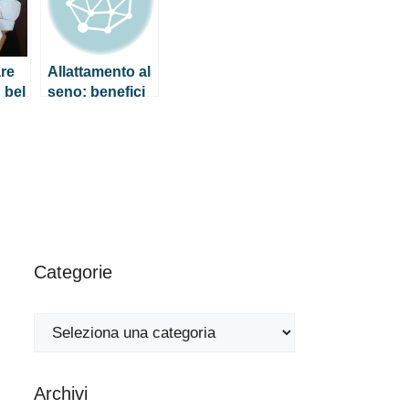
re
Allattamento al
 bel
seno: benefici
per mamma e
to
bambino
Categorie
Categorie
Archivi