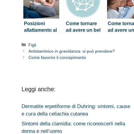
Posizioni
Come tornare
Come torna
allattamento al
ad avere un bel
ad avere un
seno: quali
seno dopo
seno dopo
sono le
l’allattamento
l’allattamen
Categorie
Figli
migliori?
Antistaminico in gravidanza: si può prendere?
Come favorire il concepimento
Leggi anche:
Dermatite erpetiforme di Duhring: sintomi, cause
e cura della celiachia cutanea
Sintomi della clamidia: come riconoscerli nella
donna e nell’uomo