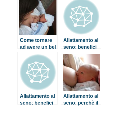
sono le
l’allattamento
migliori?
Come tornare
Allattamento al
ad avere un bel
seno: benefici
seno dopo
per mamma e
l’allattamento
bambino
Allattamento al
Allattamento al
seno: benefici
seno: perchè il
per mamma e
latte materno è
bambino
così
importante?