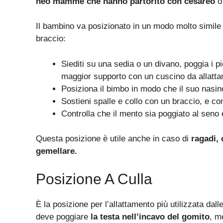
neo mamme che hanno partorito con cesareo
o 
Il bambino va posizionato in un modo molto simile
braccio:
Siediti su una sedia o un divano, poggia i pie
maggior supporto con un cuscino da allatt
Posiziona il bimbo in modo che il suo nasino 
Sostieni spalle e collo con un braccio, e con
Controlla che il mento sia poggiato al seno 
Questa posizione è utile anche in caso di
ragadi, 
gemellare.
Posizione A Culla
È la posizione per l’allattamento più utilizzata da
deve poggiare
la testa nell’incavo del gomito
, m