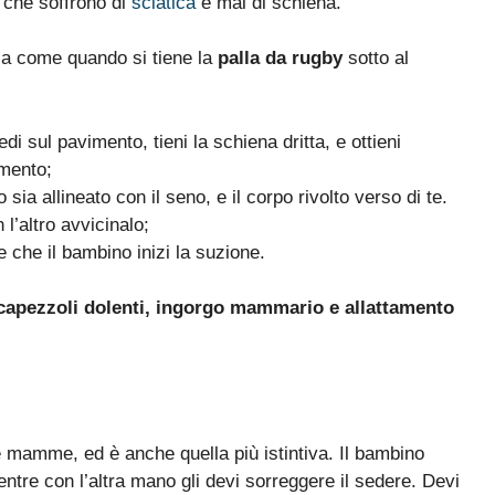
che soffrono di
sciatica
e mal di schiena.
 a come quando si tiene la
palla da rugby
sotto al
di sul pavimento, tieni la schiena dritta, e ottieni
amento;
sia allineato con il seno, e il corpo rivolto verso di te.
 l’altro avvicinalo;
e che il bambino inizi la suzione.
capezzoli dolenti, ingorgo mammario e allattamento
lle mamme, ed è anche quella più istintiva. Il bambino
entre con l’altra mano gli devi sorreggere il sedere. Devi