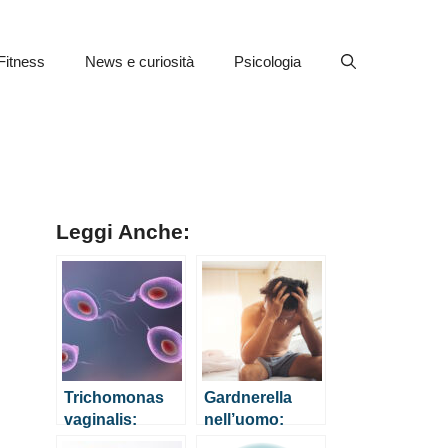
Fitness
News e curiosità
Psicologia
Leggi Anche:
Trichomonas
Gardnerella
vaginalis:
nell’uomo:
cos’è, sintomi e
sintomi,