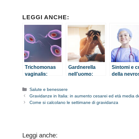
LEGGI ANCHE:
Trichomonas
Gardnerella
Sintomi e c
vaginalis:
nell’uomo:
della nevro
cos’è, sintomi e
sintomi,
ossessiva
cura
diagnosi e cura
Categorie
Salute e benessere
dell’infezione
Gravidanze in Italia: in aumento cesarei ed età media
Come si calcolano le settimane di gravidanza
Leggi anche: