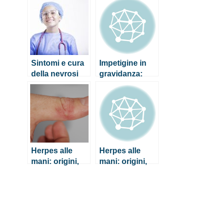
cura
diagnosi e cura
dell’infezione
Sintomi e cura
Impetigine in
della nevrosi
gravidanza:
ossessiva
sintomi,
contagio e cura
Herpes alle
Herpes alle
mani: origini,
mani: origini,
sintomi e cura
sintomi e cura