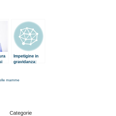
ura
Impetigine in
si
gravidanza:
sintomi,
contagio e cura
 delle mamme
Categorie