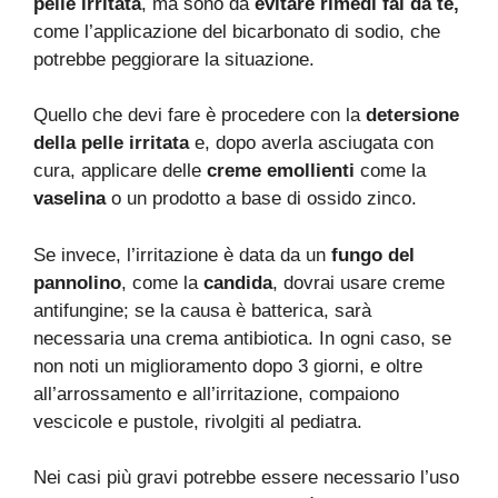
pelle irritata
, ma sono da
evitare rimedi fai da te,
come l’applicazione del bicarbonato di sodio, che
potrebbe peggiorare la situazione.
Quello che devi fare è procedere con la
detersione
della pelle irritata
e, dopo averla asciugata con
cura, applicare delle
creme emollienti
come la
vaselina
o un prodotto a base di ossido zinco.
Se invece, l’irritazione è data da un
fungo del
pannolino
, come la
candida
, dovrai usare creme
antifungine; se la causa è batterica, sarà
necessaria una crema antibiotica. In ogni caso, se
non noti un miglioramento dopo 3 giorni, e oltre
all’arrossamento e all’irritazione, compaiono
vescicole e pustole, rivolgiti al pediatra.
Nei casi più gravi potrebbe essere necessario l’uso