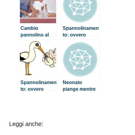
cosa fare
non sbagliare
Cambio
Spannolinamen
pannolino al
to: ovvero
neonato:
come togliere il
consigli utili per
pannolino ai
non sbagliare
propri figli
Spannolinamen
Neonato
to: ovvero
piange mentre
come togliere il
mangia, cosa
pannolino ai
fare?
propri figli
Leggi anche: