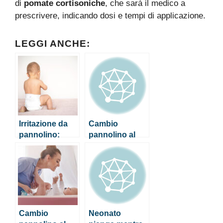
di
pomate cortisoniche
, che sarà il medico a
prescrivere, indicando dosi e tempi di applicazione.
LEGGI ANCHE:
Irritazione da
Cambio
pannolino:
pannolino al
come
neonato:
riconoscerla e
consigli utili per
cosa fare
non sbagliare
Cambio
Neonato