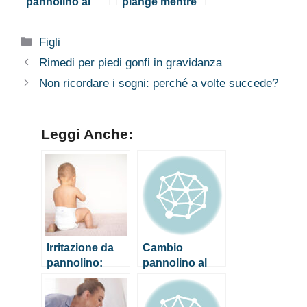
pannolino al
piange mentre
neonato:
mangia, cosa
consigli utili per
fare?
Categorie
Figli
non sbagliare
Rimedi per piedi gonfi in gravidanza
Non ricordare i sogni: perché a volte succede?
Leggi Anche:
Irritazione da
Cambio
pannolino:
pannolino al
come
neonato:
riconoscerla e
consigli utili per