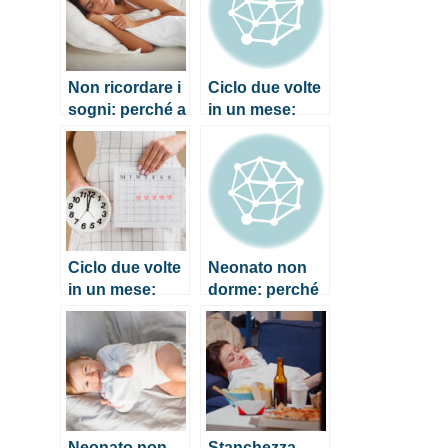
Non ricordare i
Ciclo due volte
sogni: perché a
in un mese:
volte succede?
perché
succede?
Ciclo due volte
Neonato non
in un mese:
dorme: perché
perché
succede e cosa
succede?
fare
Neonato non
Stanchezza