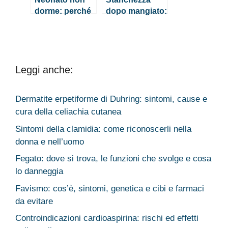
dorme: perché
dopo mangiato:
succede e cosa
perché
fare
succede?
Cause e rimedi
Leggi anche:
Dermatite erpetiforme di Duhring: sintomi, cause e
cura della celiachia cutanea
Sintomi della clamidia: come riconoscerli nella
donna e nell’uomo
Fegato: dove si trova, le funzioni che svolge e cosa
lo danneggia
Favismo: cos’è, sintomi, genetica e cibi e farmaci
da evitare
Controindicazioni cardioaspirina: rischi ed effetti