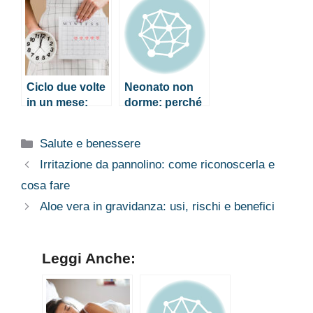
succede?
Ciclo due volte
Neonato non
in un mese:
dorme: perché
perché
succede e cosa
succede?
fare
Categorie
Salute e benessere
Irritazione da pannolino: come riconoscerla e
cosa fare
Aloe vera in gravidanza: usi, rischi e benefici
Leggi Anche: