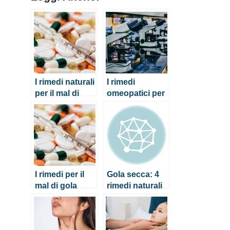
I rimedi naturali
I rimedi
per il mal di
omeopatici per
gola
il mal di gola e
altri rimedi
naturali
I rimedi per il
Gola secca: 4
mal di gola
rimedi naturali
forte
veloci ed
efficaci