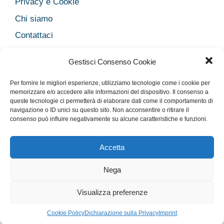
Privacy e Cookie
Chi siamo
Contattaci
Legal
Gestisci Consenso Cookie
Dichiarazione sulla Privacy
Per fornire le migliori esperienze, utilizziamo tecnologie come i cookie per
Cookie Policy
memorizzare e/o accedere alle informazioni del dispositivo. Il consenso a
queste tecnologie ci permetterà di elaborare dati come il comportamento di
Disclaimer medico
navigazione o ID unici su questo sito. Non acconsentire o ritirare il
Disconoscimento
consenso può influire negativamente su alcune caratteristiche e funzioni.
Imprint
Accetta
Nega
Rimani Aggiornato con la nostra newsletter!
Privacy e Cookie
Chi siamo
Contattaci
Legal
Visualizza preferenze
© 2026 Salute33
• Creato con
GeneratePress
Cookie Policy
Dichiarazione sulla Privacy
Imprint