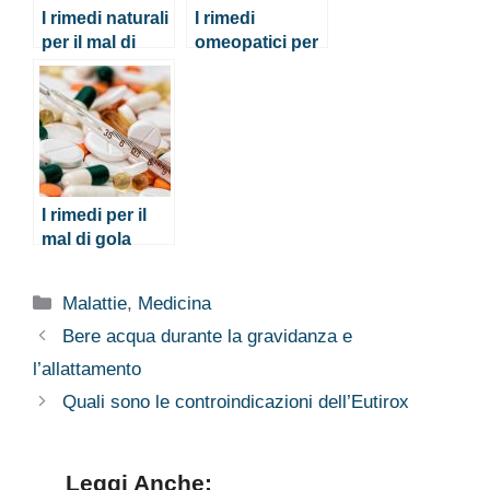
I rimedi naturali
I rimedi
per il mal di
omeopatici per
gola
il mal di gola e
altri rimedi
naturali
I rimedi per il
mal di gola
forte
Categorie
Malattie
,
Medicina
Bere acqua durante la gravidanza e
l’allattamento
Quali sono le controindicazioni dell’Eutirox
Leggi Anche: