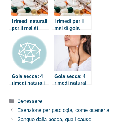
I rimedi naturali
I rimedi per il
per il mal di
mal di gola
gola
forte
Gola secca: 4
Gola secca: 4
rimedi naturali
rimedi naturali
veloci ed
veloci ed
efficaci
efficaci
Categorie
Benessere
Esenzione per patologia, come ottenerla
Sangue dalla bocca, quali cause