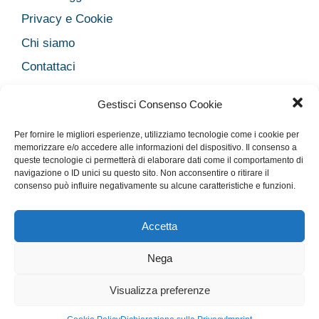
Privacy e Cookie
Chi siamo
Contattaci
Legal
Gestisci Consenso Cookie
Dichiarazione sulla Privacy
Per fornire le migliori esperienze, utilizziamo tecnologie come i cookie per
Cookie Policy
memorizzare e/o accedere alle informazioni del dispositivo. Il consenso a
queste tecnologie ci permetterà di elaborare dati come il comportamento di
Disclaimer medico
navigazione o ID unici su questo sito. Non acconsentire o ritirare il
Disconoscimento
consenso può influire negativamente su alcune caratteristiche e funzioni.
Imprint
Accetta
Nega
Rimani Aggiornato con la nostra newsletter!
Privacy e Cookie
Chi siamo
Contattaci
Legal
Visualizza preferenze
© 2026 Salute33
• Creato con
GeneratePress