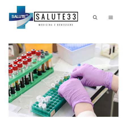
Vai
al
Menu
contenuto