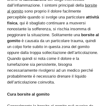
dall’infiammazione. I sintomi principali della
borsite
al gomito
sono proprio il dolore facilmente
percepibile quando si svolge una particolare
attività
fisica
, qui è sbagliato continuare a muoversi
nonostante la sofferenza, si rischia insomma di
peggiorare la situazione. Solitamente una
borsite al
gomito
è causata da un particolare trauma, quindi
un colpo forte subito in questa zona del gomito
oppure dalla troppa sollecitazione dell’articolazione.
Quando quindi si nota come il dolore e la
tumefazione sia persistente, bisogna
necessariamente rivolgersi ad un medico perché
probabilmente è necessario drenare il liquido
dell’articolazione coinvolta.
Cura borsite al gomito