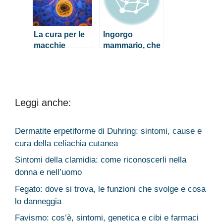
La cura per le
Ingorgo
macchie
mammario, che
bianche sulla
cos’è e come si
pelle
cura
Leggi anche:
Dermatite erpetiforme di Duhring: sintomi, cause e
cura della celiachia cutanea
Sintomi della clamidia: come riconoscerli nella
donna e nell’uomo
Fegato: dove si trova, le funzioni che svolge e cosa
lo danneggia
Favismo: cos’è, sintomi, genetica e cibi e farmaci