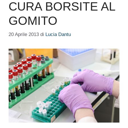
CURA BORSITE AL
GOMITO
20 Aprile 2013
di
Lucia Dantu