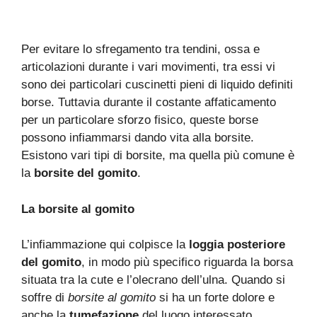
Per evitare lo sfregamento tra tendini, ossa e
articolazioni durante i vari movimenti, tra essi vi
sono dei particolari cuscinetti pieni di liquido definiti
borse. Tuttavia durante il costante affaticamento
per un particolare sforzo fisico, queste borse
possono infiammarsi dando vita alla borsite.
Esistono vari tipi di borsite, ma quella più comune è
la
borsite del gomito
.
La borsite al gomito
L’infiammazione qui colpisce la
loggia posteriore
del gomito
, in modo più specifico riguarda la borsa
situata tra la cute e l’olecrano dell’ulna. Quando si
soffre di
borsite al gomito
si ha un forte dolore e
anche la
tumefazione
del luogo interessato