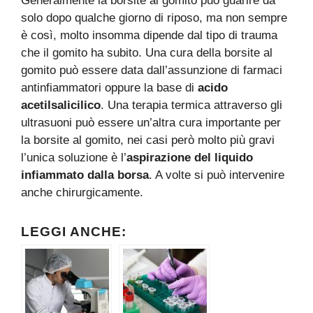
Generalmente la borsite al gomito può guarire da
solo dopo qualche giorno di riposo, ma non sempre
è così, molto insomma dipende dal tipo di trauma
che il gomito ha subito. Una cura della borsite al
gomito può essere data dall’assunzione di farmaci
antinfiammatori oppure la base di
acido
acetilsalicilico
. Una terapia termica attraverso gli
ultrasuoni può essere un’altra cura importante per
la borsite al gomito, nei casi però molto più gravi
l’unica soluzione è l’
aspirazione del liquido
infiammato dalla borsa
. A volte si può intervenire
anche chirurgicamente.
LEGGI ANCHE: