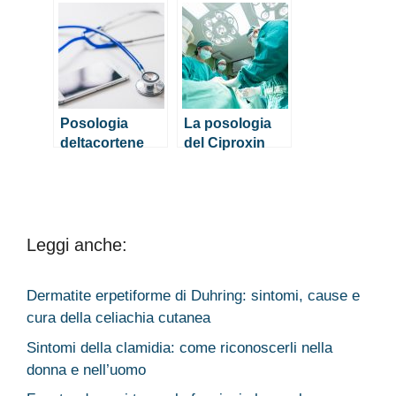
sciroppo
mg
bambini
Posologia
La posologia
deltacortene
del Ciproxin
500 per cistite e
prostatite
Leggi anche:
Dermatite erpetiforme di Duhring: sintomi, cause e
cura della celiachia cutanea
Sintomi della clamidia: come riconoscerli nella
donna e nell’uomo