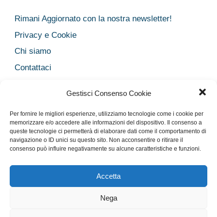
Rimani Aggiornato con la nostra newsletter!
Privacy e Cookie
Chi siamo
Contattaci
Legal
Gestisci Consenso Cookie
Dichiarazione sulla Privacy
Per fornire le migliori esperienze, utilizziamo tecnologie come i cookie per
Cookie Policy
memorizzare e/o accedere alle informazioni del dispositivo. Il consenso a
Disclaimer medico
queste tecnologie ci permetterà di elaborare dati come il comportamento di
navigazione o ID unici su questo sito. Non acconsentire o ritirare il
Disconoscimento
consenso può influire negativamente su alcune caratteristiche e funzioni.
Imprint
Accetta
Nega
Rimani Aggiornato con la nostra newsletter!