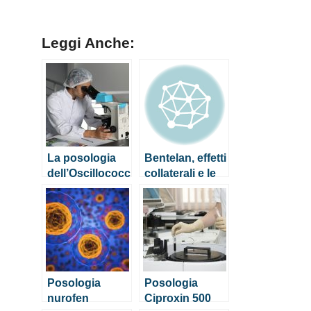
Leggi Anche:
La posologia
Bentelan, effetti
dell’Oscillococc
collaterali e le
inum per
controindicazio
bambini e
ni
neonati
Posologia
Posologia
nurofen
Ciproxin 500