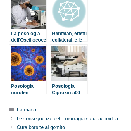
La posologia
Bentelan, effetti
dell’Oscillococc
collaterali e le
inum per
controindicazio
bambini e
ni
neonati
Posologia
Posologia
nurofen
Ciproxin 500
sciroppo
mg
bambini
Categorie
Farmaco
Le conseguenze dell’emorragia subaracnoidea
Cura borsite al gomito