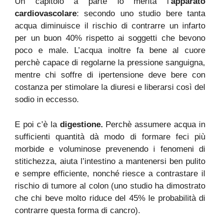
Un capitolo a parte lo merita l’
apparato
cardiovascolare
: secondo uno studio bere tanta
acqua diminuisce il rischio di contrarre un infarto
per un buon 40% rispetto ai soggetti che bevono
poco e male. L’acqua inoltre fa bene al cuore
perchè capace di regolarne la pressione sanguigna,
mentre chi soffre di ipertensione deve bere con
costanza per stimolare la diuresi e liberarsi così del
sodio in eccesso.
E poi c’è la
digestione.
Perchè assumere acqua in
sufficienti quantità dà modo di formare feci più
morbide e voluminose prevenendo i fenomeni di
stitichezza, aiuta l’intestino a mantenersi ben pulito
e sempre efficiente, nonché riesce a contrastare il
rischio di tumore al colon (uno studio ha dimostrato
che chi beve molto riduce del 45% le probabilità di
contrarre questa forma di cancro).