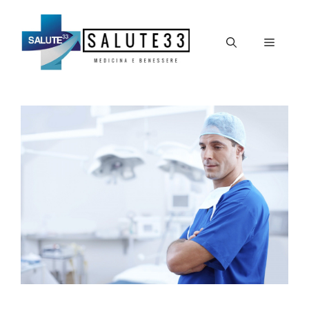
Vai
al
Menu
contenuto