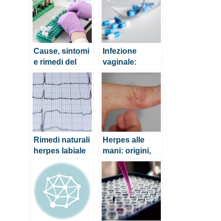
Cause, sintomi
Infezione
e rimedi del
vaginale:
prolasso
cause, sintomi
vaginale
e rimedi
naturali
Rimedi naturali
Herpes alle
herpes labiale
mani: origini,
sintomi e cura