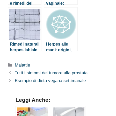
e rimedi del
vaginale:
prolasso
cause, sintomi
vaginale
e rimedi
naturali
Rimedi naturali
Herpes alle
herpes labiale
mani: origini,
sintomi e cura
Categorie
Malattie
Tutti i sintomi del tumore alla prostata
Esempio di dieta vegana settimanale
Leggi Anche: