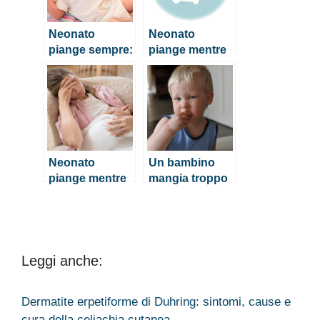
Neonato
Neonato
piange sempre:
piange mentre
come fare per
mangia, cosa
calmarlo
fare?
Neonato
Un bambino
piange mentre
mangia troppo
mangia, cosa
o troppo poco?
fare?
Tre domande
da porsi
Leggi anche:
Dermatite erpetiforme di Duhring: sintomi, cause e
cura della celiachia cutanea