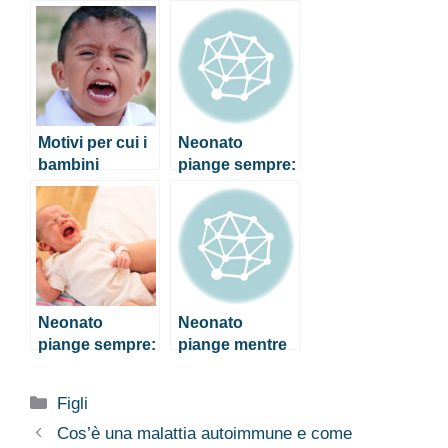
Motivi per cui i
Neonato
bambini
piange sempre:
piangono
come fare per
calmarlo
Neonato
Neonato
piange sempre:
piange mentre
come fare per
mangia, cosa
calmarlo
fare?
Categorie
Figli
Cos’è una malattia autoimmune e come