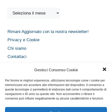
Archivi
Rimani Aggiornato con la nostra newsletter!
Privacy e Cookie
Chi siamo
Contattaci
Legal
Gestisci Consenso Cookie
Dichiarazione sulla Privacy
Per fornire le migliori esperienze, utilizziamo tecnologie come i cookie per
Cookie Policy
memorizzare e/o accedere alle informazioni del dispositivo. Il consenso a
queste tecnologie ci permetterà di elaborare dati come il comportamento di
Disclaimer medico
navigazione o ID unici su questo sito. Non acconsentire o ritirare il
Disconoscimento
consenso può influire negativamente su alcune caratteristiche e funzioni.
Imprint