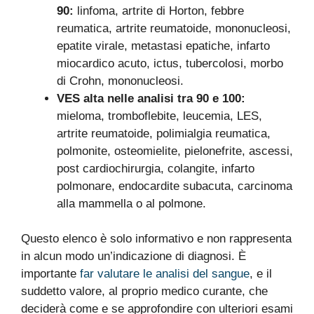
90:
linfoma, artrite di Horton, febbre
reumatica, artrite reumatoide, mononucleosi,
epatite virale, metastasi epatiche, infarto
miocardico acuto, ictus, tubercolosi, morbo
di Crohn, mononucleosi.
VES alta nelle analisi tra 90 e 100:
mieloma, tromboflebite, leucemia, LES,
artrite reumatoide, polimialgia reumatica,
polmonite, osteomielite, pielonefrite, ascessi,
post cardiochirurgia, colangite, infarto
polmonare, endocardite subacuta, carcinoma
alla mammella o al polmone.
Questo elenco è solo informativo e non rappresenta
in alcun modo un’indicazione di diagnosi. È
importante
far valutare le analisi del sangue
, e il
suddetto valore, al proprio medico curante, che
deciderà come e se approfondire con ulteriori esami