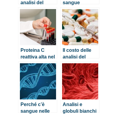
analisi del
sangue
sangue
complete:
consigli per
leggerle
Proteina C
Il costo delle
reattiva alta nel
analisi del
sangue:
sangue per HIV
quando
preoccuparsi
Perché c’è
Analisi e
sangue nelle
globuli bianchi
feci del
alti
bambino?