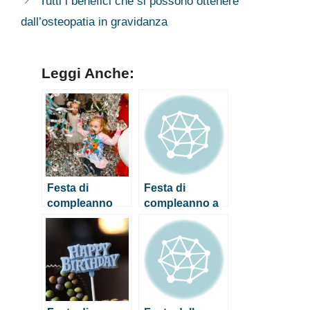
Tutti i benefici che si possono ottenere
dall’osteopatia in gravidanza
Leggi Anche:
Festa di
Festa di
compleanno
compleanno a
per un
tema: i consigli
bambino: 3
per non
idee per
sbagliare
organizzarla