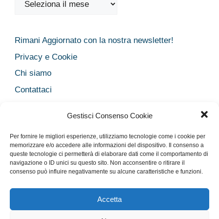
Rimani Aggiornato con la nostra newsletter!
Privacy e Cookie
Chi siamo
Contattaci
Legal
Gestisci Consenso Cookie
Dichiarazione sulla Privacy
Per fornire le migliori esperienze, utilizziamo tecnologie come i cookie per
Cookie Policy
memorizzare e/o accedere alle informazioni del dispositivo. Il consenso a
Disclaimer medico
queste tecnologie ci permetterà di elaborare dati come il comportamento di
navigazione o ID unici su questo sito. Non acconsentire o ritirare il
Disconoscimento
consenso può influire negativamente su alcune caratteristiche e funzioni.
Imprint
Accetta