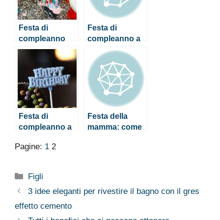
Festa di
Festa di
compleanno
compleanno a
per un
tema: i consigli
bambino: 3
per non
idee per
sbagliare
organizzarla
Festa di
Festa della
compleanno a
mamma: come
tema: i consigli
viverla senza
Pagine:
1
2
per non
brutte sorprese
sbagliare
Categorie
Figli
3 idee eleganti per rivestire il bagno con il gres
effetto cemento