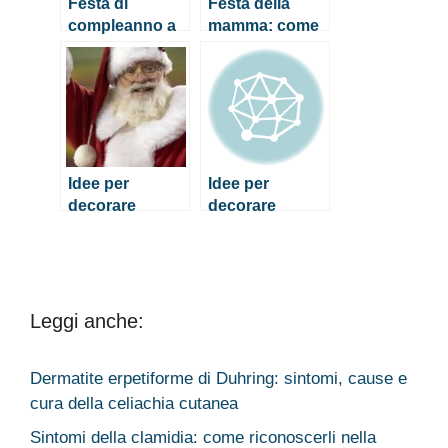
Festa di
Festa della
compleanno a
mamma: come
tema: i consigli
viverla senza
per non
brutte sorprese
sbagliare
Idee per
Idee per
decorare
decorare
l’albero di
l’albero di
Natale coi
Natale coi
bambini
bambini
Leggi anche:
Dermatite erpetiforme di Duhring: sintomi, cause e
cura della celiachia cutanea
Sintomi della clamidia: come riconoscerli nella