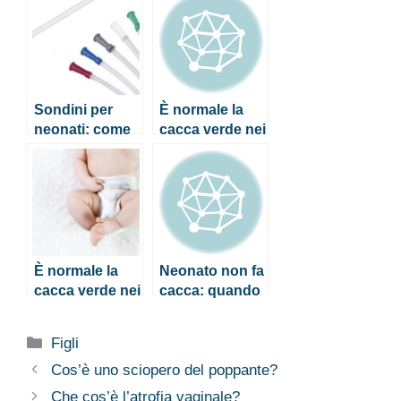
Sondini per
È normale la
neonati: come
cacca verde nei
si usano e
neonati?
quando sono
Quando
consigliati
preoccuparsi?
È normale la
Neonato non fa
cacca verde nei
cacca: quando
neonati?
preoccuparsi?
Quando
Categorie
Figli
preoccuparsi?
Cos’è uno sciopero del poppante?
Che cos’è l’atrofia vaginale?