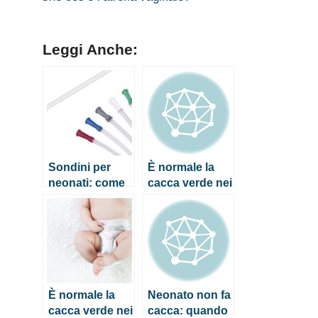
Leggi Anche:
Sondini per
È normale la
neonati: come
cacca verde nei
si usano e
neonati?
quando sono
Quando
consigliati
preoccuparsi?
È normale la
Neonato non fa
cacca verde nei
cacca: quando