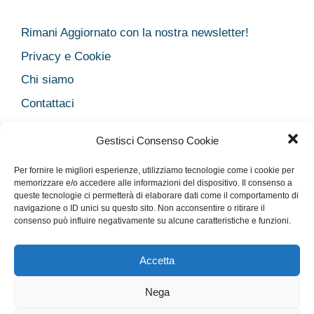
Rimani Aggiornato con la nostra newsletter!
Privacy e Cookie
Chi siamo
Contattaci
Legal
Gestisci Consenso Cookie
Dichiarazione sulla Privacy
Per fornire le migliori esperienze, utilizziamo tecnologie come i cookie per
Cookie Policy
memorizzare e/o accedere alle informazioni del dispositivo. Il consenso a
Disclaimer medico
queste tecnologie ci permetterà di elaborare dati come il comportamento di
navigazione o ID unici su questo sito. Non acconsentire o ritirare il
Disconoscimento
consenso può influire negativamente su alcune caratteristiche e funzioni.
Imprint
Accetta
Nega
Rimani Aggiornato con la nostra newsletter!