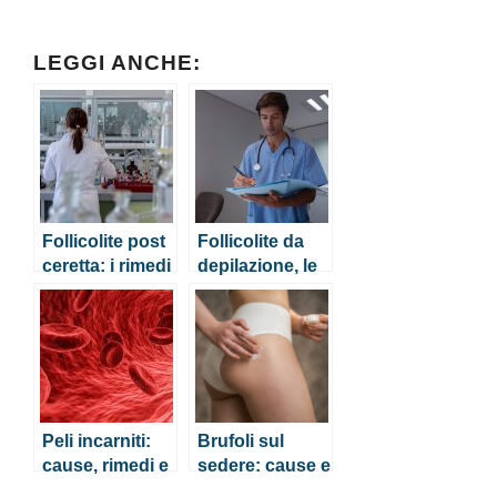
LEGGI ANCHE:
Follicolite post
Follicolite da
ceretta: i rimedi
depilazione, le
cause e i rimedi
naturali
Peli incarniti:
Brufoli sul
cause, rimedi e
sedere: cause e
prevenzione
rimedi