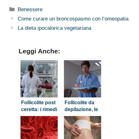
Categorie
Benessere
Come curare un broncospasmo con l’omeopatia
La dieta ipocalorica vegetariana
Leggi Anche:
Follicolite post
Follicolite da
ceretta: i rimedi
depilazione, le
cause e i rimedi
naturali