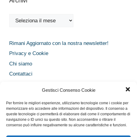
Archivi
Archivi
Rimani Aggiornato con la nostra newsletter!
Privacy e Cookie
Chi siamo
Contattaci
Legal
Gestisci Consenso Cookie
Dichiarazione sulla Privacy
Per fornire le migliori esperienze, utilizziamo tecnologie come i cookie per
Cookie Policy
memorizzare e/o accedere alle informazioni del dispositivo. Il consenso a
queste tecnologie ci permetterà di elaborare dati come il comportamento di
Disclaimer medico
navigazione o ID unici su questo sito. Non acconsentire o ritirare il
Disconoscimento
consenso può influire negativamente su alcune caratteristiche e funzioni.
Imprint