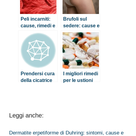
Peli incarniti:
Brufoli sul
cause, rimedi e
sedere: cause e
prevenzione
rimedi
Prendersi cura
I migliori rimedi
della cicatrice
per le ustioni
post parto
da sole
cesareo
Leggi anche:
Dermatite erpetiforme di Duhring: sintomi, cause e