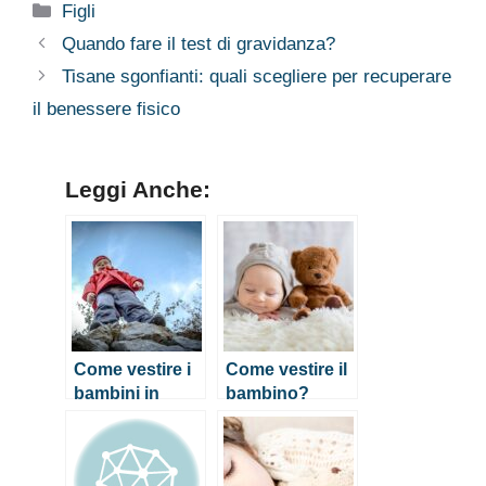
Categorie
Figli
stagioni
bambini
Quando fare il test di gravidanza?
Tisane sgonfianti: quali scegliere per recuperare
il benessere fisico
Leggi Anche:
Come vestire i
Come vestire il
bambini in
bambino?
montagna?
Abbigliamento
in base alle
stagioni