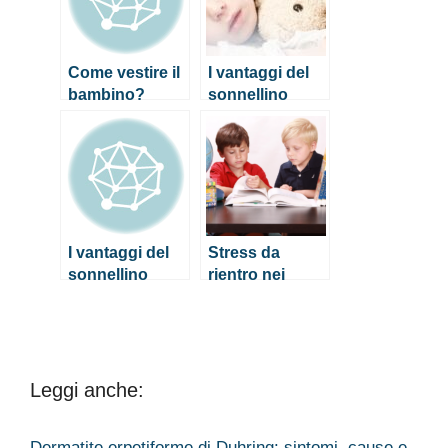
Come vestire il
I vantaggi del
bambino?
sonnellino
Abbigliamento
pomeridiano
in base alle
per neonati e
stagioni
bambini
I vantaggi del
Stress da
sonnellino
rientro nei
pomeridiano
bambini: come
per neonati e
porvi rimedio
bambini
Leggi anche:
Dermatite erpetiforme di Duhring: sintomi, cause e