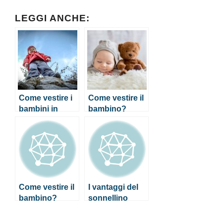
LEGGI ANCHE:
Come vestire i
Come vestire il
bambini in
bambino?
montagna?
Abbigliamento
in base alle
stagioni
Come vestire il
I vantaggi del
bambino?
sonnellino
Abbigliamento
pomeridiano
in base alle
per neonati e