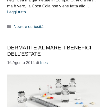
negli Usa ma già vietate in Europa. Strano a dirsi,
ma è vero, la Coca Cola non viene fatta allo …
Leggi tutto
Categorie
News e curiosità
DERMATITE AL MARE. I BENEFICI
DELL’ESTATE
16 Agosto 2014
di
Ines