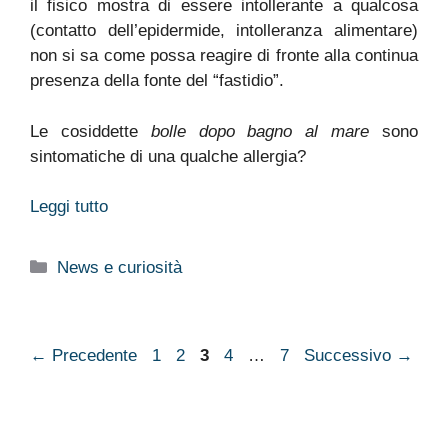
il fisico mostra di essere intollerante a qualcosa
(contatto dell’epidermide, intolleranza alimentare)
non si sa come possa reagire di fronte alla continua
presenza della fonte del “fastidio”.
Le cosiddette
bolle dopo bagno al mare
sono
sintomatiche di una qualche allergia?
Leggi tutto
Categorie
News e curiosità
Pagina
Pagina
Pagina
Pagina
Pagina
←
Precedente
1
2
3
4
…
7
Successivo
→