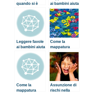
quando si è
ai bambini aiuta
piccoli? Aiuta a
a svilupparne il
sviluppare
linguaggio
l’intelligenza
Leggere favole
Come la
ai bambini aiuta
mappatura
a svilupparne il
mentale aiuta i
linguaggio
bambini
dislessici
Come la
Assunzione di
mappatura
rischi nella
mentale aiuta i
prima infanzia:
bambini
quando è
dislessici
appropriato?