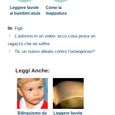
Leggere favole
Come la
ai bambini aiuta
mappatura
a svilupparne il
mentale aiuta i
linguaggio
bambini
Categorie
Figli
dislessici
L’autismo in un video: ecco cosa prova un
ragazzo che ne soffre
Tè, un nuovo alleato contro l’osteoporosi?
Leggi Anche:
Bilinguismo da
Leggere favole