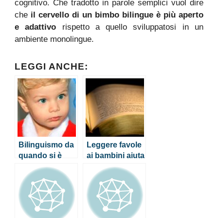
cognitivo. Che tradotto in parole semplici vuol dire
che
il cervello di un bimbo bilingue è più aperto
e adattivo
rispetto a quello sviluppatosi in un
ambiente monolingue.
LEGGI ANCHE:
Bilinguismo da
Leggere favole
quando si è
ai bambini aiuta
piccoli? Aiuta a
a svilupparne il
sviluppare
linguaggio
l’intelligenza