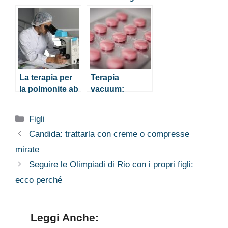
terapia genica
per l’Alzheimer
salvavita
La terapia per
Terapia
la polmonite ab
vacuum:
ingestis
quando serve?
Categorie
Figli
Candida: trattarla con creme o compresse
mirate
Seguire le Olimpiadi di Rio con i propri figli:
ecco perché
Leggi Anche: