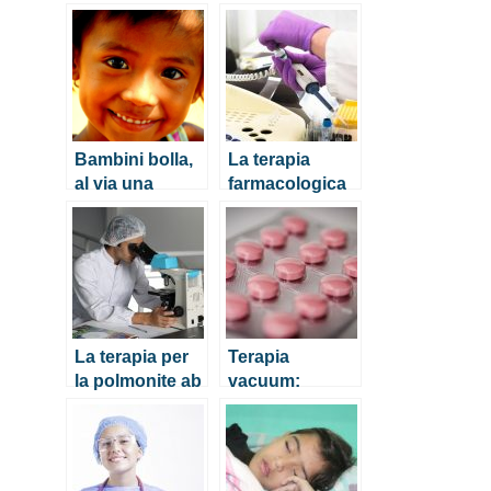
Bambini bolla,
La terapia
al via una
farmacologica
terapia genica
per l’Alzheimer
salvavita
La terapia per
Terapia
la polmonite ab
vacuum:
ingestis
quando serve?