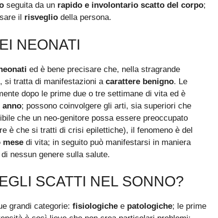
o
seguita da un
rapido e involontario
scatto del corpo
;
sare il
risveglio
della persona.
EI NEONATI
neonati
ed è bene precisare che, nella stragrande
, si tratta di manifestazioni a
carattere benigno
. Le
ente dopo le prime due o tre settimane di vita ed è
 anno
; possono coinvolgere gli arti, sia superiori che
nsibile che un neo-genitore possa essere preoccupato
 è che si tratti di crisi epilettiche), il fenomeno è del
o mese
di vita; in seguito può manifestarsi in maniera
i nessun genere sulla salute.
EGLI SCATTI NEL SONNO?
ue grandi categorie:
fisiologiche
e
patologiche
; le prime