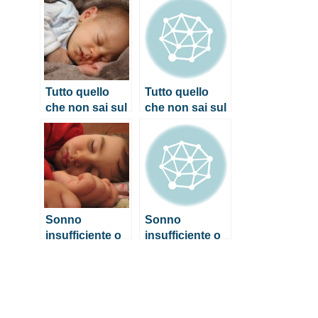
che faresti
che faresti
bene a seguire
bene a seguire
Tutto quello
Tutto quello
che non sai sul
che non sai sul
sonno del
sonno del
neonato
neonato
Sonno
Sonno
insufficiente o
insufficiente o
disturbato: i
disturbato: i
bambini non
bambini non
riposano bene
riposano bene