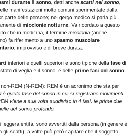
asmi durante il sonno
, detti anche
scatti nel sonno
,
elle manifestazioni molto comuni sperimentate dalla
r parte delle persone; nel gergo medico si parla più
amente di
mioclonie notturne
. Va ricordato a questo
ito che in medicina, il termine
mioclonia
(anche
no) fa riferimento a uno
spasmo muscolare
ntario
, improvviso e di breve durata.
arti
inferiori e quelli superiori e sono tipiche della
fase di
stato di veglia e il sonno, e delle
prime fasi del sonno
.
 e non-REM (N-REM); REM è un acronimo che sta per
d è quella fase del sonno in cui si registrano movimenti
N-REM viene a sua volta suddiviso in 4 fasi, le prime due
uelle del sonno profondo.
i leggera entità, sono avvertiti dalla persona (in genere è
gli scatti); a volte può però capitare che il soggetto