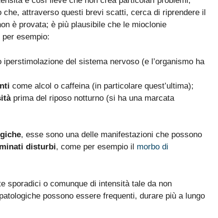
tensità è così lieve che non crea particolari problemi;
che, attraverso questi brevi scatti, cerca di riprendere il
non è provata; è più plausibile che le mioclonie
per esempio:
 iperstimolazione del sistema nervoso (e l’organismo ha
nti
come alcol o caffeina (in particolare quest’ultima);
ità
prima del riposo notturno (si ha una marcata
ogiche
, esse sono una delle manifestazioni che possono
minati disturbi
, come per esempio il
morbo di
te sporadici o comunque di intensità tale da non
e patologiche possono essere frequenti, durare più a lungo