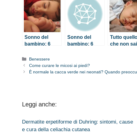
Sonno del
Sonno del
Tutto quell
bambino: 6
bambino: 6
che non sai
consigli utili
consigli utili
sonno del
che faresti
che faresti
neonato
Categorie
Benessere
bene a seguire
bene a seguire
Come curare le micosi ai piedi?
È normale la cacca verde nei neonati? Quando preoccu
Leggi anche:
Dermatite erpetiforme di Duhring: sintomi, cause
e cura della celiachia cutanea