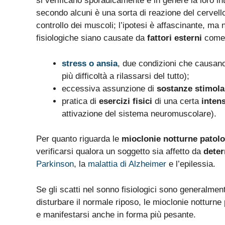
si verificano sporadicamente e in genere la loro in
secondo alcuni è una sorta di reazione del cervello 
controllo dei muscoli; l’ipotesi è affascinante, ma 
fisiologiche siano causate da
fattori esterni
come 
stress o ansia
, due condizioni che causano
più difficoltà a rilassarsi del tutto);
eccessiva assunzione di
sostanze stimola
pratica di
esercizi fisici
di una certa
intens
attivazione del sistema neuromuscolare).
Per quanto riguarda le
mioclonie notturne patol
verificarsi qualora un soggetto sia affetto da
deter
Parkinson
, la
malattia di Alzheimer
e l’epilessia.
Se gli scatti nel sonno fisiologici sono generalmen
disturbare il normale riposo, le mioclonie notturn
e manifestarsi anche in forma più pesante.