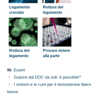
Legamento
Rottura del
crociato
legamento
posteriore:
crociato
sintomi della
anteriore:
rottura e
sintomi e
indicazioni
operazione
sull’intervento
Rottura del
Provare dolore
legamento
alla parte
collaterale:
interna del
sintomi e
ginocchio
Categorie
Esami
operazione
Guarire dal DOC da soli: è possibile?
I sintomi e le cure per il testosterone libero
basso