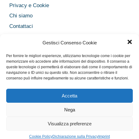
Privacy e Cookie
Chi siamo
Contattaci
Legal
Gestisci Consenso Cookie
Dichiarazione sulla Privacy
Per fornire le migliori esperienze, utilizziamo tecnologie come i cookie per
Cookie Policy
memorizzare e/o accedere alle informazioni del dispositivo. Il consenso a
Disclaimer medico
queste tecnologie ci permetterà di elaborare dati come il comportamento di
navigazione o ID unici su questo sito. Non acconsentire o ritirare il
Disconoscimento
consenso può influire negativamente su alcune caratteristiche e funzioni.
Imprint
Accetta
Nega
Rimani Aggiornato con la nostra newsletter!
Privacy e Cookie
Chi siamo
Contattaci
Legal
Visualizza preferenze
© 2026 Salute33
• Creato con
GeneratePress
Cookie Policy
Dichiarazione sulla Privacy
Imprint