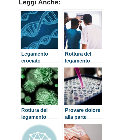
Leggi Anche:
Legamento
Rottura del
crociato
legamento
posteriore:
crociato
sintomi della
anteriore:
rottura e
sintomi e
indicazioni
operazione
sull’intervento
Rottura del
Provare dolore
legamento
alla parte
collaterale:
interna del
sintomi e
ginocchio
operazione