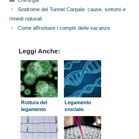
Chirurgia
crociato
posteriore
Sindrome del Tunnel Carpale: cause, sintomi e
rimedi naturali
Come affrontare i compiti delle vacanze
Leggi Anche:
Rottura del
Legamento
legamento
crociato
collaterale:
posteriore:
sintomi e
sintomi della
operazione
rottura e
indicazioni