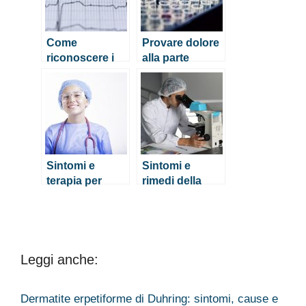
sull’intervento
Come
Provare dolore
riconoscere i
alla parte
sintomi
interna del
legamento
ginocchio
crociato
posteriore
Sintomi e
Sintomi e
terapia per
rimedi della
menisco del
borsite al
ginocchio
ginocchio
lesionato o
rotto
Leggi anche:
Dermatite erpetiforme di Duhring: sintomi, cause e