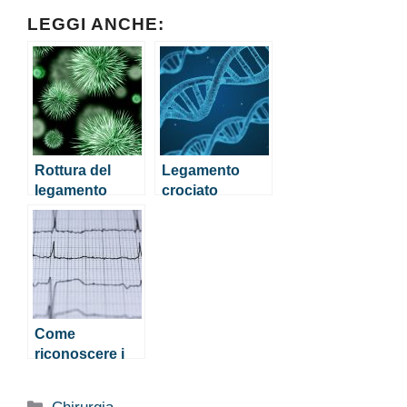
LEGGI ANCHE:
Rottura del
Legamento
legamento
crociato
collaterale:
posteriore:
sintomi e
sintomi della
operazione
rottura e
indicazioni
sull’intervento
Come
riconoscere i
sintomi
legamento
Categorie