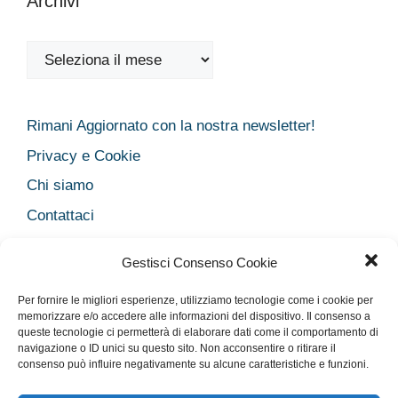
Archivi
Archivi
Rimani Aggiornato con la nostra newsletter!
Privacy e Cookie
Chi siamo
Contattaci
Legal
Gestisci Consenso Cookie
Dichiarazione sulla Privacy
Per fornire le migliori esperienze, utilizziamo tecnologie come i cookie per
Cookie Policy
memorizzare e/o accedere alle informazioni del dispositivo. Il consenso a
Disclaimer medico
queste tecnologie ci permetterà di elaborare dati come il comportamento di
navigazione o ID unici su questo sito. Non acconsentire o ritirare il
Disconoscimento
consenso può influire negativamente su alcune caratteristiche e funzioni.
Imprint