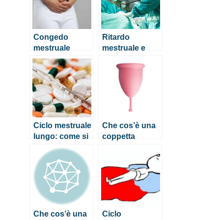
Congedo
Ritardo
mestruale
mestruale e
anche in Italia?
pancia gonfia
Ecco come
funzionerebbe
Ciclo mestruale
Che cos’è una
lungo: come si
coppetta
spiega?
mestruale?
Che cos’è una
Ciclo