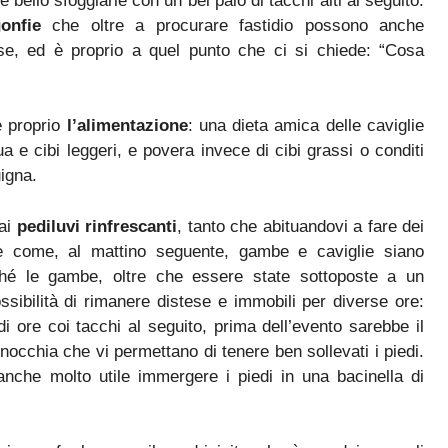
bello sfoggiarle con un bel paio di tacchi alti al seguito.
onfie
che oltre a procurare fastidio possono anche
e, ed è proprio a quel punto che ci si chiede: “Cosa
è proprio
l’alimentazione
: una dieta amica delle caviglie
ua e cibi leggeri, e povera invece di cibi grassi o conditi
igna.
ai
pediluvi rinfrescanti
, tanto che abituandovi a fare dei
re come, al mattino seguente, gambe e caviglie siano
hé le gambe, oltre che essere state sottoposte a un
sibilità di rimanere distese e immobili per diverse ore:
i ore coi tacchi al seguito, prima dell’evento sarebbe il
inocchia che vi permettano di tenere ben sollevati i piedi.
che molto utile immergere i piedi in una bacinella di