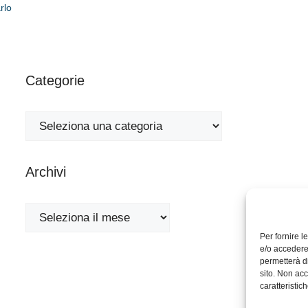
rlo
Categorie
Categorie
Archivi
Archivi
Per fornire 
e/o accedere 
permetterà d
sito. Non acc
caratteristich