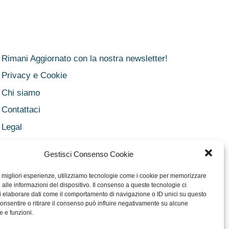
Rimani Aggiornato con la nostra newsletter!
Privacy e Cookie
Chi siamo
Contattaci
Legal
Dichiarazione sulla Privacy
Gestisci Consenso Cookie
Cookie Policy
le migliori esperienze, utilizziamo tecnologie come i cookie per memorizzare
Disclaimer medico
alle informazioni del dispositivo. Il consenso a queste tecnologie ci
Disconoscimento
i elaborare dati come il comportamento di navigazione o ID unici su questo
onsentire o ritirare il consenso può influire negativamente su alcune
Imprint
e e funzioni.