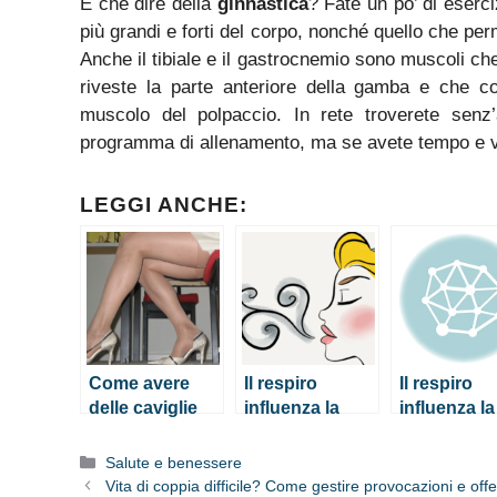
E che dire della
ginnastica
? Fate un po’ di eserci
più grandi e forti del corpo, nonché quello che pe
Anche il tibiale e il gastrocnemio sono muscoli ch
riveste la parte anteriore della gamba e che col
muscolo del polpaccio. In rete troverete senz’a
programma di allenamento, ma se avete tempo e vogli
LEGGI ANCHE:
Come avere
Il respiro
Il respiro
delle caviglie
influenza la
influenza la
sottili a prova di
mente e il
mente e il
tacchi?
corpo: la prova
corpo: la p
Categorie
Salute e benessere
in uno studio
in uno stud
Vita di coppia difficile? Come gestire provocazioni e off