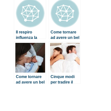
tacchi?
corpo: la prova
in uno studio
Il respiro
Come tornare
influenza la
ad avere un bel
mente e il
seno dopo
corpo: la prova
l’allattamento
in uno studio
Come tornare
Cinque modi
ad avere un bel
per tradire il
seno dopo
partner senza
l’allattamento
avere una vera
relazione