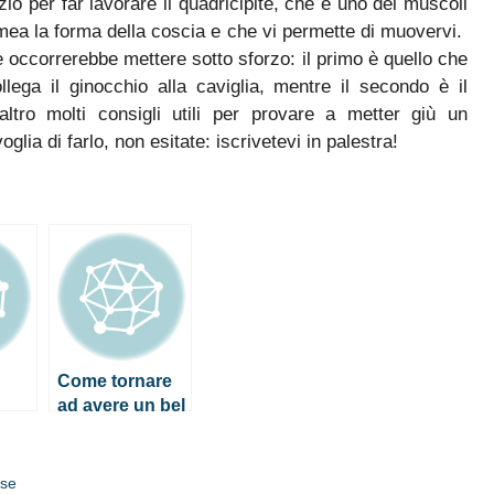
zio per far lavorare il quadricipite, che è uno dei muscoli
rmea la forma della coscia e che vi permette di muovervi.
e occorrerebbe mettere sotto sforzo: il primo è quello che
lega il ginocchio alla caviglia, mentre il secondo è il
ltro molti consigli utili per provare a metter giù un
a di farlo, non esitate: iscrivetevi in palestra!
Come tornare
ad avere un bel
seno dopo
rova
l’allattamento
io
ese