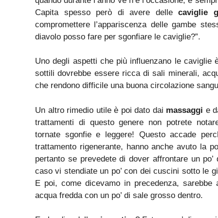
quando durante l’anno ve n’è l’occasione, è sempre 
Capita spesso però di avere delle
caviglie g
compromettere l’appariscenza delle gambe stess
diavolo posso fare per sgonfiare le caviglie?”.
Uno degli aspetti che più influenzano le caviglie 
sottili dovrebbe essere ricca di sali minerali, acq
che rendono difficile una buona circolazione sangu
Un altro rimedio utile è poi dato dai
massaggi
e d
trattamenti di questo genere non potrete nota
tornate sgonfie e leggere! Questo accade perc
trattamento rigenerante, hanno anche avuto la pos
pertanto se prevedete di dover affrontare un po’ d
caso vi stendiate un po’ con dei cuscini sotto le g
E poi, come dicevamo in precedenza, sarebbe an
acqua fredda con un po’ di sale grosso dentro.