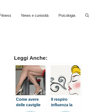
Fitness
News e curiosità
Psicologia
Leggi Anche:
Come avere
Il respiro
delle caviglie
influenza la
sottili a prova di
mente e il