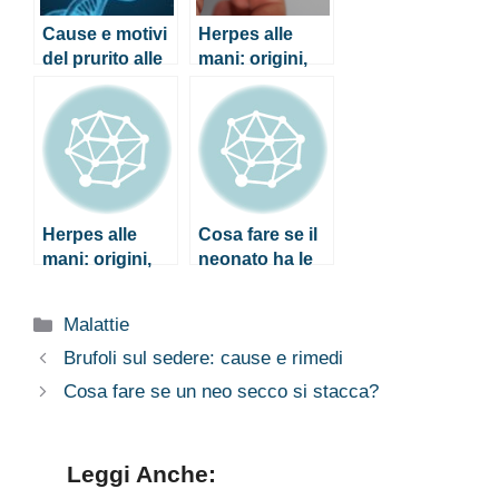
Cause e motivi
Herpes alle
del prurito alle
mani: origini,
gambe
sintomi e cura
Herpes alle
Cosa fare se il
mani: origini,
neonato ha le
sintomi e cura
mani fredde
Categorie
Malattie
Brufoli sul sedere: cause e rimedi
Cosa fare se un neo secco si stacca?
Leggi Anche: