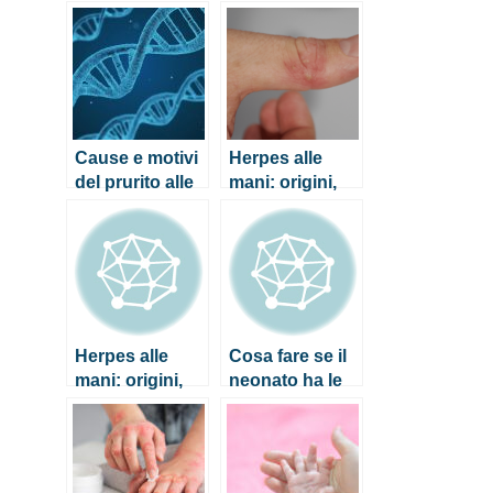
Cause e motivi
Herpes alle
del prurito alle
mani: origini,
gambe
sintomi e cura
Herpes alle
Cosa fare se il
mani: origini,
neonato ha le
sintomi e cura
mani fredde