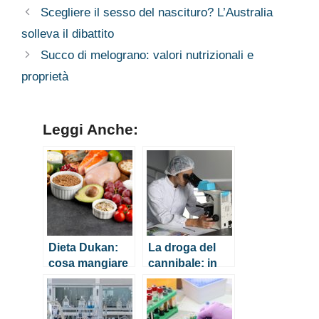
Scegliere il sesso del nascituro? L’Australia
solleva il dibattito
Succo di melograno: valori nutrizionali e
proprietà
Leggi Anche:
Dieta Dukan:
La droga del
cosa mangiare
cannibale: in
nella fase di
cosa consiste e
attacco?
cosa
comporta?