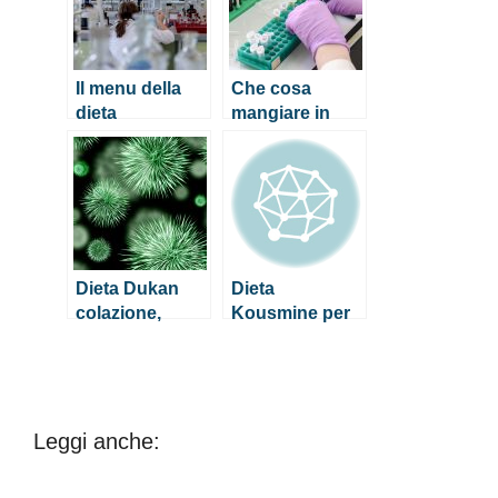
Il menu della
Che cosa
dieta
mangiare in
oloproteica
una dieta priva
di scorie
Dieta Dukan
Dieta
colazione,
Kousmine per
pranzo e cena
rafforzare
l’equilibrio
corporeo
Leggi anche: