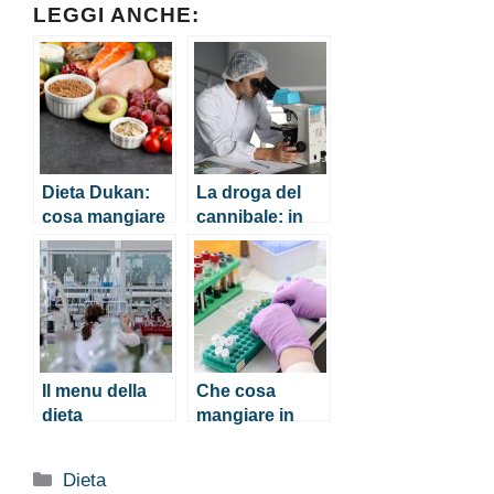
LEGGI ANCHE:
Dieta Dukan:
La droga del
cosa mangiare
cannibale: in
nella fase di
cosa consiste e
attacco?
cosa
comporta?
Il menu della
Che cosa
dieta
mangiare in
oloproteica
una dieta priva
di scorie
Categorie
Dieta