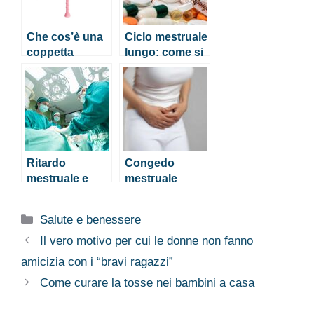
Che cos’è una
Ciclo mestruale
coppetta
lungo: come si
mestruale?
spiega?
Ritardo
Congedo
mestruale e
mestruale
pancia gonfia
anche in Italia?
Ecco come
Categorie
Salute e benessere
funzionerebbe
Il vero motivo per cui le donne non fanno
amicizia con i “bravi ragazzi”
Come curare la tosse nei bambini a casa