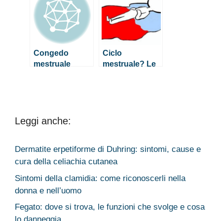
funzionerebbe
Congedo
Ciclo
mestruale
mestruale? Le
anche in Italia?
funzioni
Ecco come
cognitive non
funzionerebbe
ne risentono
Leggi anche:
Dermatite erpetiforme di Duhring: sintomi, cause e
cura della celiachia cutanea
Sintomi della clamidia: come riconoscerli nella
donna e nell’uomo
Fegato: dove si trova, le funzioni che svolge e cosa
lo danneggia