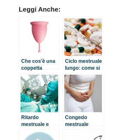
Leggi Anche:
Che cos’è una
Ciclo mestruale
coppetta
lungo: come si
mestruale?
spiega?
Ritardo
Congedo
mestruale e
mestruale
pancia gonfia
anche in Italia?
Ecco come