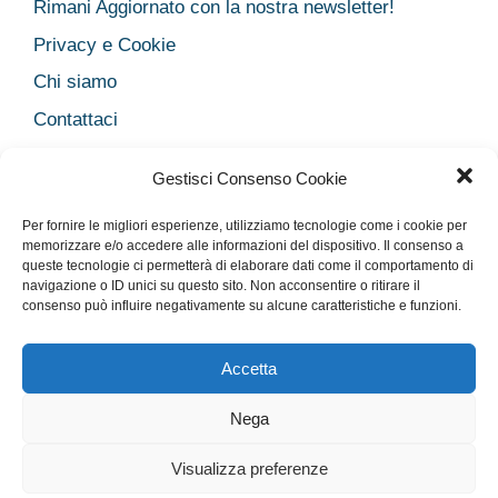
Rimani Aggiornato con la nostra newsletter!
Privacy e Cookie
Chi siamo
Contattaci
Legal
Gestisci Consenso Cookie
Dichiarazione sulla Privacy
Per fornire le migliori esperienze, utilizziamo tecnologie come i cookie per
Cookie Policy
memorizzare e/o accedere alle informazioni del dispositivo. Il consenso a
Disclaimer medico
queste tecnologie ci permetterà di elaborare dati come il comportamento di
navigazione o ID unici su questo sito. Non acconsentire o ritirare il
Disconoscimento
consenso può influire negativamente su alcune caratteristiche e funzioni.
Imprint
Accetta
Nega
Rimani Aggiornato con la nostra newsletter!
Privacy e Cookie
Chi siamo
Contattaci
Legal
Visualizza preferenze