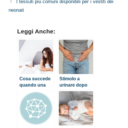
I tessuti più comuni disponibili per i vestiti dei
neonati
Leggi Anche:
Cosa succede
Stimolo a
quando una
urinare dopo
donna perde la
aver urinato:
verginità?
perché
succede e cosa
puoi fare