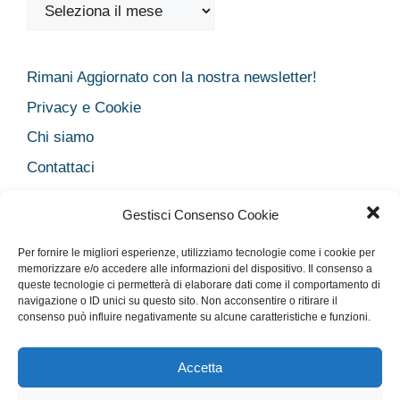
Archivi
Rimani Aggiornato con la nostra newsletter!
Privacy e Cookie
Chi siamo
Contattaci
Legal
Gestisci Consenso Cookie
Dichiarazione sulla Privacy
Per fornire le migliori esperienze, utilizziamo tecnologie come i cookie per
Cookie Policy
memorizzare e/o accedere alle informazioni del dispositivo. Il consenso a
Disclaimer medico
queste tecnologie ci permetterà di elaborare dati come il comportamento di
navigazione o ID unici su questo sito. Non acconsentire o ritirare il
Disconoscimento
consenso può influire negativamente su alcune caratteristiche e funzioni.
Imprint
Accetta