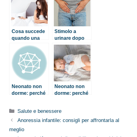
Cosa succede
Stimolo a
quando una
urinare dopo
donna perde la
aver urinato:
verginità?
perché
succede e cosa
puoi fare
Neonato non
Neonato non
dorme: perché
dorme: perché
succede e cosa
succede e cosa
fare
fare
Categorie
Salute e benessere
Anoressia infantile: consigli per affrontarla al
meglio