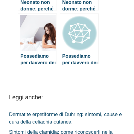
Neonato non
Neonato non
dorme: perché
dorme: perché
succede e cosa
succede e cosa
fare
fare
Possediamo
Possediamo
per davvero dei
per davvero dei
“picchi
“picchi
sessuali?”
sessuali?”
Leggi anche:
Dermatite erpetiforme di Duhring: sintomi, cause e
cura della celiachia cutanea
Sintomi della clamidia: come riconoscerli nella