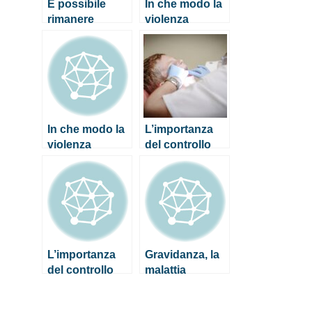
È possibile
In che modo la
rimanere
violenza
incinta durante
domestica
l’allattamento?
influisce sulla
salute mentale
delle donne
In che modo la
L’importanza
violenza
del controllo
domestica
semestrale dal
influisce sulla
dentista (per
salute mentale
grandi e
delle donne
piccini)
L’importanza
Gravidanza, la
del controllo
malattia
semestrale dal
gengivale delle
dentista (per
madre è un