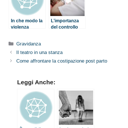
delle donne
In che modo la
L’importanza
violenza
del controllo
domestica
semestrale dal
influisce sulla
dentista (per
Categorie
Gravidanza
salute mentale
grandi e
delle donne
piccini)
Il teatro in una stanza
Come affrontare la costipazione post parto
Leggi Anche: