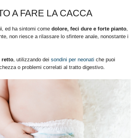
TO A FARE LA CACCA
i
, ed ha sintomi come
dolore, feci dure e forte pianto
,
te, non riesce a rilassare lo sfintere anale, nonostante i
 retto
, utilizzando dei
sondini per neonati
che puoi
ichezza o problemi correlati al tratto digestivo.