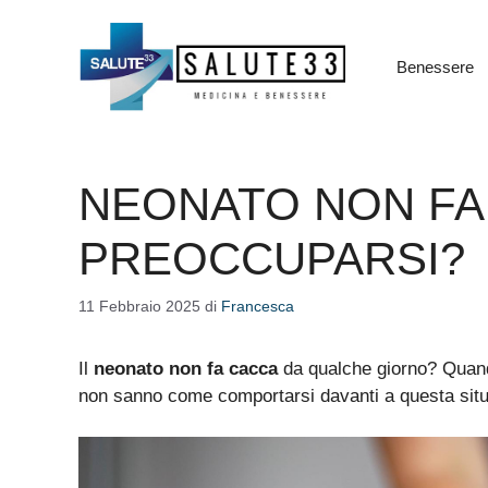
Vai
al
contenuto
Benessere
NEONATO NON FA
PREOCCUPARSI?
11 Febbraio 2025
di
Francesca
Il
neonato non fa cacca
da qualche giorno? Quand
non sanno come comportarsi davanti a questa sit