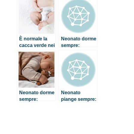
Quando
preoccuparsi?
È normale la
Neonato dorme
cacca verde nei
sempre:
neonati?
quando
Quando
preoccuparsi?
preoccuparsi?
Neonato dorme
Neonato
sempre:
piange sempre:
quando
come fare per
preoccuparsi?
calmarlo