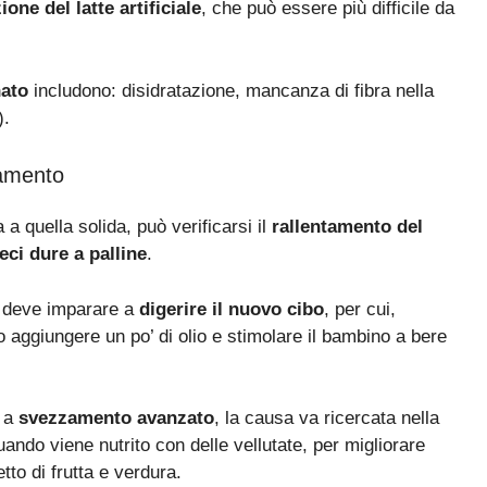
ione del latte artificiale
, che può essere più difficile da
nato
includono: disidratazione, mancanza di fibra nella
).
zamento
a quella solida, può verificarsi il
rallentamento del
feci dure a palline
.
o deve imparare a
digerire il nuovo cibo
, per cui,
o aggiungere un po’ di olio e stimolare il bambino a bere
e a
svezzamento avanzato
, la causa va ricercata nella
ndo viene nutrito con delle vellutate, per migliorare
tto di frutta e verdura.