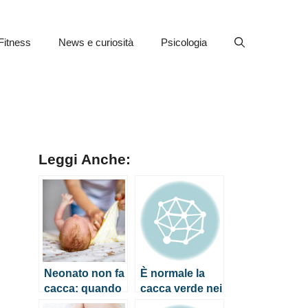
Fitness
News e curiosità
Psicologia
Leggi Anche:
Neonato non fa
È normale la
cacca: quando
cacca verde nei
preoccuparsi?
neonati?