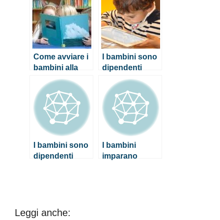
Come avviare i
I bambini sono
bambini alla
dipendenti
lettura
dall’elettronica
? Gli effetti
potrebbero
essere nocivi
I bambini sono
I bambini
dipendenti
imparano
dall’elettronica
nuove parole
? Gli effetti
con lo stesso
potrebbero
metodo
essere nocivi
adottato dai
robot!
Leggi anche: