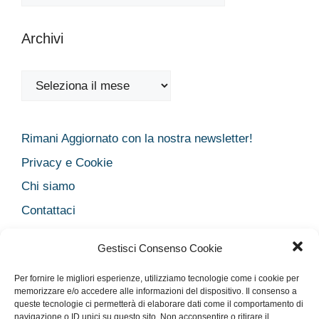
Archivi
Archivi
Rimani Aggiornato con la nostra newsletter!
Privacy e Cookie
Chi siamo
Contattaci
Legal
Gestisci Consenso Cookie
Dichiarazione sulla Privacy
Per fornire le migliori esperienze, utilizziamo tecnologie come i cookie per
Cookie Policy
memorizzare e/o accedere alle informazioni del dispositivo. Il consenso a
Disclaimer medico
queste tecnologie ci permetterà di elaborare dati come il comportamento di
navigazione o ID unici su questo sito. Non acconsentire o ritirare il