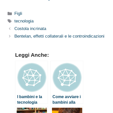
lettura
dall’elettronica
? Gli effetti
Categorie
Figli
potrebbero
Tag
essere nocivi
tecnologia
Costola incrinata
Bentelan, effetti collaterali e le controindicazioni
Leggi Anche:
I bambini e la
Come avviare i
tecnologia
bambini alla
lettura