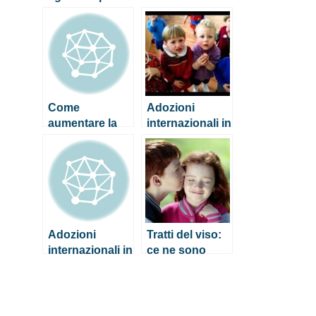
iniziano subito
salute
intestinale del
proprio figlio
Come
Adozioni
aumentare la
internazionali in
salute
Italia: numeri in
intestinale del
netto calo
proprio figlio
Adozioni
Tratti del viso:
internazionali in
ce ne sono
Italia: numeri in
alcuni che si
netto calo
tramandano di
padre in figlio