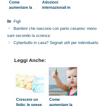
Come
Adozioni
aumentare la
internazionali in
salute
Italia: numeri in
intestinale del
netto calo
Categorie
Figli
proprio figlio
Bambini che nascono con parto cesareo: meno
sani secondo la scienza
Cyberbullo in casa? Segnali utili per individuarlo
Leggi Anche:
Crescere un
Come
figlio: le spese
aumentare la