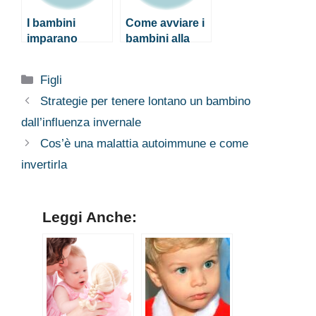
I bambini
Come avviare i
imparano
bambini alla
nuove parole
lettura
con lo stesso
Categorie
Figli
metodo
adottato dai
Strategie per tenere lontano un bambino
robot!
dall’influenza invernale
Cos’è una malattia autoimmune e come
invertirla
Leggi Anche: