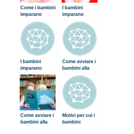
Come i bambini
I bambini
imparano
imparano
attraverso il
nuove parole
gioco
con lo stesso
metodo
adottato dai
robot!
I bambini
Come avviare i
imparano
bambini alla
nuove parole
lettura
con lo stesso
metodo
adottato dai
robot!
Come avviare i
Motivi per cui i
bambini alla
bambini
lettura
piangono