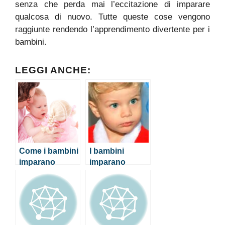
senza che perda mai l’eccitazione di imparare
qualcosa di nuovo. Tutte queste cose vengono
raggiunte rendendo l’apprendimento divertente per i
bambini.
LEGGI ANCHE:
Come i bambini
I bambini
imparano
imparano
attraverso il
nuove parole
gioco
con lo stesso
metodo
adottato dai
robot!