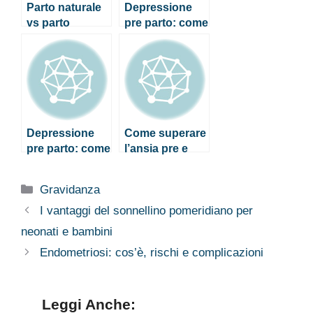
Parto naturale
Depressione
vs parto
pre parto: come
epidurale: cosa
riconoscerla
aspettarsi
Depressione
Come superare
pre parto: come
l’ansia pre e
riconoscerla
post parto
Categorie
Gravidanza
I vantaggi del sonnellino pomeridiano per
neonati e bambini
Endometriosi: cos’è, rischi e complicazioni
Leggi Anche: