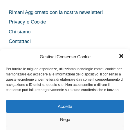
Rimani Aggiornato con la nostra newsletter!
Privacy e Cookie
Chi siamo
Contattaci
Legal
Gestisci Consenso Cookie
Dichiarazione sulla Privacy
Per fornire le migliori esperienze, utilizziamo tecnologie come i cookie per
Cookie Policy
memorizzare e/o accedere alle informazioni del dispositivo. Il consenso a
queste tecnologie ci permetterà di elaborare dati come il comportamento di
Disclaimer medico
navigazione o ID unici su questo sito. Non acconsentire o ritirare il
Disconoscimento
consenso può influire negativamente su alcune caratteristiche e funzioni.
Imprint
Accetta
Nega
Rimani Aggiornato con la nostra newsletter!