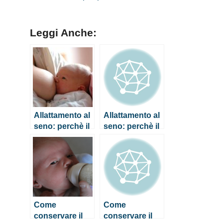
Leggi Anche:
Allattamento al
Allattamento al
seno: perchè il
seno: perchè il
latte materno è
latte materno è
così
così
importante?
importante?
Come
Come
conservare il
conservare il