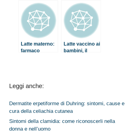
latte materno
latte materno
preservandone
preservandone
le proprietà
le proprietà
Latte materno:
Latte vaccino ai
farmaco
bambini, il
essenziale per i
Ministero si
neonati
raccomanda:
no nei primi 12
mesi di vita
Leggi anche:
Dermatite erpetiforme di Duhring: sintomi, cause e
cura della celiachia cutanea
Sintomi della clamidia: come riconoscerli nella
donna e nell’uomo