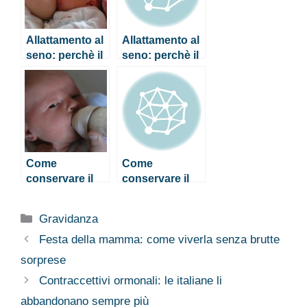
Allattamento al
Allattamento al
seno: perchè il
seno: perchè il
latte materno è
latte materno è
così
così
importante?
importante?
Come
Come
conservare il
conservare il
latte materno
latte materno
preservandone
preservandone
Categorie
Gravidanza
le proprietà
le proprietà
Festa della mamma: come viverla senza brutte
sorprese
Contraccettivi ormonali: le italiane li
abbandonano sempre più