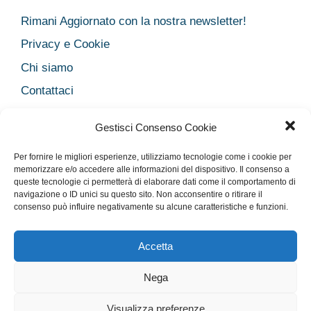
Rimani Aggiornato con la nostra newsletter!
Privacy e Cookie
Chi siamo
Contattaci
Legal
Gestisci Consenso Cookie
Dichiarazione sulla Privacy
Per fornire le migliori esperienze, utilizziamo tecnologie come i cookie per
Cookie Policy
memorizzare e/o accedere alle informazioni del dispositivo. Il consenso a
queste tecnologie ci permetterà di elaborare dati come il comportamento di
Disclaimer medico
navigazione o ID unici su questo sito. Non acconsentire o ritirare il
Disconoscimento
consenso può influire negativamente su alcune caratteristiche e funzioni.
Imprint
Accetta
Nega
Rimani Aggiornato con la nostra newsletter!
Privacy e Cookie
Chi siamo
Contattaci
Legal
Visualizza preferenze