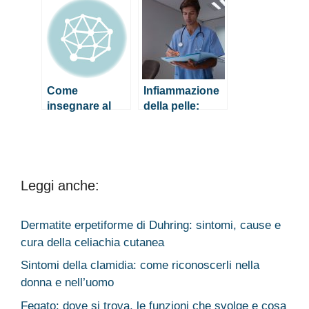
effetti
prescolare
collaterali)
un’adeguata
presa della
penna
Come
Infiammazione
insegnare al
della pelle:
bambino in età
cos’è e come
prescolare
curarla?
un’adeguata
presa della
penna
Leggi anche:
Dermatite erpetiforme di Duhring: sintomi, cause e
cura della celiachia cutanea
Sintomi della clamidia: come riconoscerli nella
donna e nell’uomo
Fegato: dove si trova, le funzioni che svolge e cosa