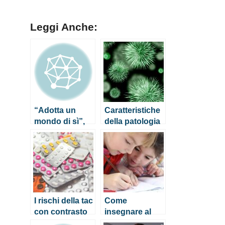
Leggi Anche:
“Adotta un
Caratteristiche
mondo di sì”,
della patologia
ultima iniziativa
e terapia per la
della Lega del
sindrome della
Filo d’Oro
bocca urente
I rischi della tac
Come
con contrasto
insegnare al
alla testa (e gli
bambino in età