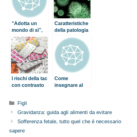
“Adotta un
Caratteristiche
mondo di sì”,
della patologia
ultima iniziativa
e terapia per la
della Lega del
sindrome della
Filo d’Oro
bocca urente
I rischi della tac
Come
con contrasto
insegnare al
alla testa (e gli
bambino in età
effetti
prescolare
Categorie
Figli
collaterali)
un’adeguata
presa della
Gravidanza: guida agli alimenti da evitare
penna
Sofferenza fetale, tutto quel che è necessario
sapere